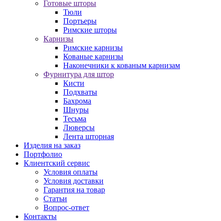
Готовые шторы
Тюли
Портьеры
Римские шторы
Карнизы
Римские карнизы
Кованые карнизы
Наконечники к кованым карнизам
Фурнитура для штор
Кисти
Подхваты
Бахрома
Шнуры
Тесьма
Люверсы
Лента шторная
Изделия на заказ
Портфолио
Клиентский сервис
Условия оплаты
Условия доставки
Гарантия на товар
Статьи
Вопрос-ответ
Контакты