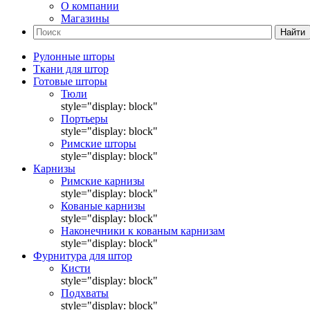
О компании
Магазины
Найти
Рулонные шторы
Ткани для штор
Готовые шторы
Тюли
style="display: block"
Портьеры
style="display: block"
Римские шторы
style="display: block"
Карнизы
Римские карнизы
style="display: block"
Кованые карнизы
style="display: block"
Наконечники к кованым карнизам
style="display: block"
Фурнитура для штор
Кисти
style="display: block"
Подхваты
style="display: block"