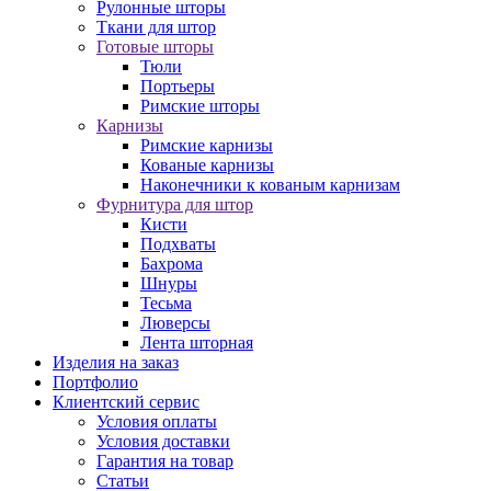
Рулонные шторы
Ткани для штор
Готовые шторы
Тюли
Портьеры
Римские шторы
Карнизы
Римские карнизы
Кованые карнизы
Наконечники к кованым карнизам
Фурнитура для штор
Кисти
Подхваты
Бахрома
Шнуры
Тесьма
Люверсы
Лента шторная
Изделия на заказ
Портфолио
Клиентский сервис
Условия оплаты
Условия доставки
Гарантия на товар
Статьи