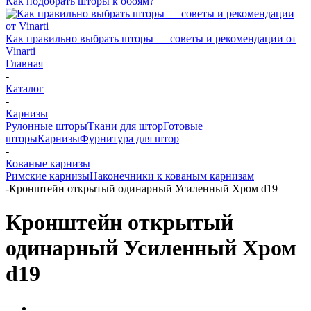
Как подобрать шторы к обоям?
Как правильно выбрать шторы — советы и рекомендации от
Vinarti
Главная
-
Каталог
-
Карнизы
Рулонные шторы
Ткани для штор
Готовые
шторы
Карнизы
Фурнитура для штор
-
Кованые карнизы
Римские карнизы
Наконечники к кованым карнизам
-
Кронштейн открытый одинарный Усиленный Хром d19
Кронштейн открытый
одинарный Усиленный Хром
d19