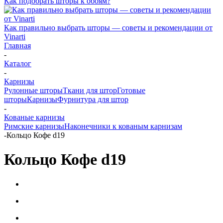
Как подобрать шторы к обоям?
Как правильно выбрать шторы — советы и рекомендации от
Vinarti
Главная
-
Каталог
-
Карнизы
Рулонные шторы
Ткани для штор
Готовые
шторы
Карнизы
Фурнитура для штор
-
Кованые карнизы
Римские карнизы
Наконечники к кованым карнизам
-
Кольцо Кофе d19
Кольцо Кофе d19