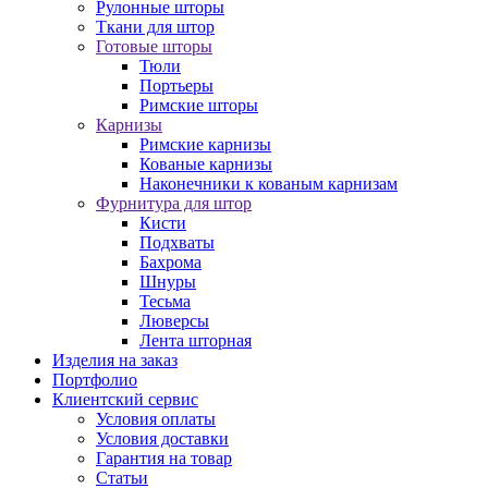
Рулонные шторы
Ткани для штор
Готовые шторы
Тюли
Портьеры
Римские шторы
Карнизы
Римские карнизы
Кованые карнизы
Наконечники к кованым карнизам
Фурнитура для штор
Кисти
Подхваты
Бахрома
Шнуры
Тесьма
Люверсы
Лента шторная
Изделия на заказ
Портфолио
Клиентский сервис
Условия оплаты
Условия доставки
Гарантия на товар
Статьи