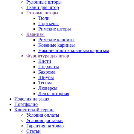
Рулонные шторы
Ткани для штор
Готовые шторы
Тюли
Портьеры
Римские шторы
Карнизы
Римские карнизы
Кованые карнизы
Наконечники к кованым карнизам
Фурнитура для штор
Кисти
Подхваты
Бахрома
Шнуры
Тесьма
Люверсы
Лента шторная
Изделия на заказ
Портфолио
Клиентский сервис
Условия оплаты
Условия доставки
Гарантия на товар
Статьи