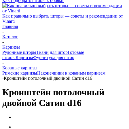
Как подобрать шторы к обоям?
Как правильно выбрать шторы — советы и рекомендации от
Vinarti
Главная
-
Каталог
-
Карнизы
Рулонные шторы
Ткани для штор
Готовые
шторы
Карнизы
Фурнитура для штор
-
Кованые карнизы
Римские карнизы
Наконечники к кованым карнизам
-
Кронштейн потолочный двойной Сатин d16
Кронштейн потолочный
двойной Сатин d16