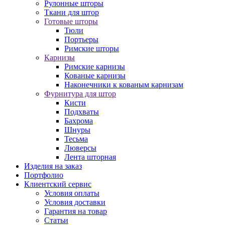
Рулонные шторы
Ткани для штор
Готовые шторы
Тюли
Портьеры
Римские шторы
Карнизы
Римские карнизы
Кованые карнизы
Наконечники к кованым карнизам
Фурнитура для штор
Кисти
Подхваты
Бахрома
Шнуры
Тесьма
Люверсы
Лента шторная
Изделия на заказ
Портфолио
Клиентский сервис
Условия оплаты
Условия доставки
Гарантия на товар
Статьи