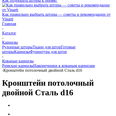
Как подобрать шторы к обоям?
Как правильно выбрать шторы — советы и рекомендации от
Vinarti
Главная
-
Каталог
-
Карнизы
Рулонные шторы
Ткани для штор
Готовые
шторы
Карнизы
Фурнитура для штор
-
Кованые карнизы
Римские карнизы
Наконечники к кованым карнизам
-
Кронштейн потолочный двойной Сталь d16
Кронштейн потолочный
двойной Сталь d16