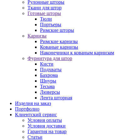
Рулонные шторы
Ткани для штор
Готовые шторы
Тюли
Портьеры
Римские шторы
Карнизы
Римские карнизы
Кованые карнизы
Наконечники к кованым карнизам
Фурнитура для штор
Кисти
Подхваты
Бахрома
Шнуры
Тесьма
Люверсы
Лента шторная
Изделия на заказ
Портфолио
Клиентский сервис
Условия оплаты
Условия доставки
Гарантия на товар
Статьи