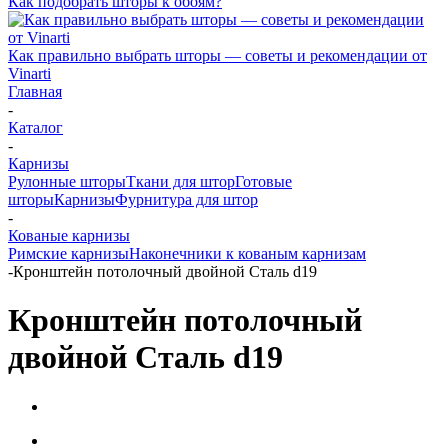
Как подобрать шторы к обоям?
Как правильно выбрать шторы — советы и рекомендации от
Vinarti
Главная
-
Каталог
-
Карнизы
Рулонные шторы
Ткани для штор
Готовые
шторы
Карнизы
Фурнитура для штор
-
Кованые карнизы
Римские карнизы
Наконечники к кованым карнизам
-
Кронштейн потолочный двойной Сталь d19
Кронштейн потолочный
двойной Сталь d19