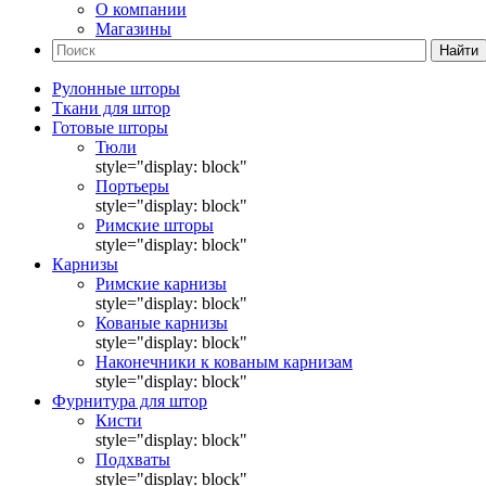
О компании
Магазины
Найти
Рулонные шторы
Ткани для штор
Готовые шторы
Тюли
style="display: block"
Портьеры
style="display: block"
Римские шторы
style="display: block"
Карнизы
Римские карнизы
style="display: block"
Кованые карнизы
style="display: block"
Наконечники к кованым карнизам
style="display: block"
Фурнитура для штор
Кисти
style="display: block"
Подхваты
style="display: block"