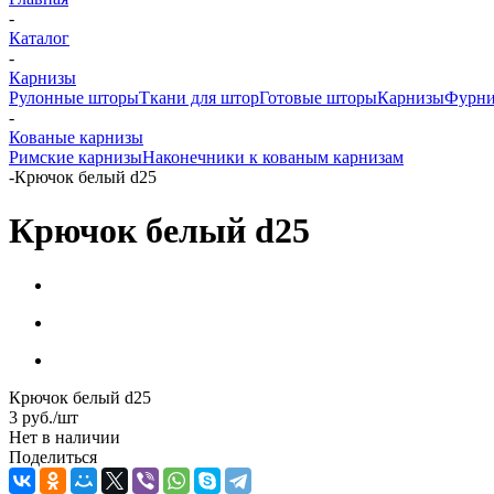
-
Каталог
-
Карнизы
Рулонные шторы
Ткани для штор
Готовые шторы
Карнизы
Фурни
-
Кованые карнизы
Римские карнизы
Наконечники к кованым карнизам
-
Крючок белый d25
Крючок белый d25
Крючок белый d25
3
руб.
/шт
Нет в наличии
Поделиться