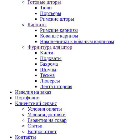
Готовые шторы
Тюли
Портьеры
Римские шторы
Карнизы
Римские карнизы
Кованые карнизы
Наконечники к кованым карнизам
Фурнитура для штор
Кисти
Подхваты
Бахрома
Шнуры
Тесьма
Люверсы
Лента шторная
Изделия на заказ
Портфолио
Клиентский сервис
Условия оплаты
Условия доставки
Гарантия на товар
Статьи
Вопрос-ответ
Контакты