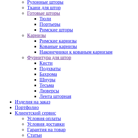
Рулонные шторы
Ткани для штор
Готовые шторы
Тюли
Портьеры
Римские шторы
Карнизы
Римские карнизы
Кованые карнизы
Наконечники к кованым карнизам
Фурнитура для штор
Кисти
Подхваты
Бахрома
Шнуры
Тесьма
Люверсы
Лента шторная
Изделия на заказ
Портфолио
Клиентский сервис
Условия оплаты
Условия доставки
Гарантия на товар
Статьи