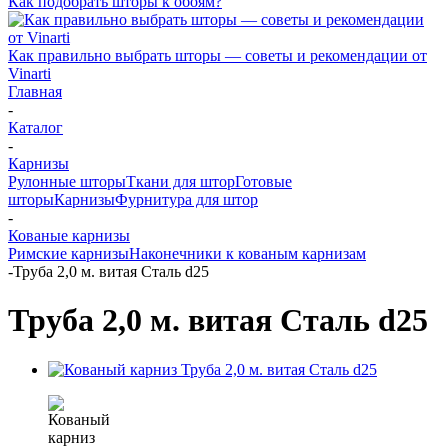
Как подобрать шторы к обоям?
Как правильно выбрать шторы — советы и рекомендации от
Vinarti
Главная
-
Каталог
-
Карнизы
Рулонные шторы
Ткани для штор
Готовые
шторы
Карнизы
Фурнитура для штор
-
Кованые карнизы
Римские карнизы
Наконечники к кованым карнизам
-
Труба 2,0 м. витая Сталь d25
Труба 2,0 м. витая Сталь d25