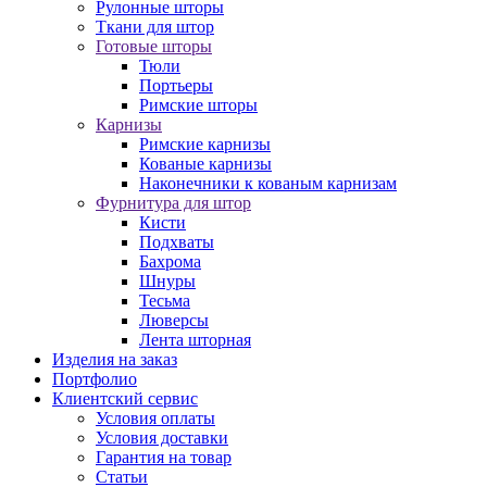
Рулонные шторы
Ткани для штор
Готовые шторы
Тюли
Портьеры
Римские шторы
Карнизы
Римские карнизы
Кованые карнизы
Наконечники к кованым карнизам
Фурнитура для штор
Кисти
Подхваты
Бахрома
Шнуры
Тесьма
Люверсы
Лента шторная
Изделия на заказ
Портфолио
Клиентский сервис
Условия оплаты
Условия доставки
Гарантия на товар
Статьи