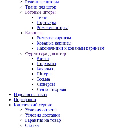
Рулонные шторы
Ткани для штор
Готовые шторы
Тюли
Портьеры
Римские шторы
Карнизы
Римские карнизы
Кованые карнизы
Наконечники к кованым карнизам
Фурнитура для штор
Кисти
Подхваты
Бахрома
Шнуры
Тесьма
Люверсы
Лента шторная
Изделия на заказ
Портфолио
Клиентский сервис
Условия оплаты
Условия доставки
Гарантия на товар
Статьи