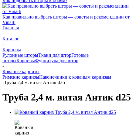
Как подобрать шторы к обоям?
Как правильно выбрать шторы — советы и рекомендации от
Vinarti
Главная
-
Каталог
-
Карнизы
Рулонные шторы
Ткани для штор
Готовые
шторы
Карнизы
Фурнитура для штор
-
Кованые карнизы
Римские карнизы
Наконечники к кованым карнизам
-
Труба 2,4 м. витая Антик d25
Труба 2,4 м. витая Антик d25