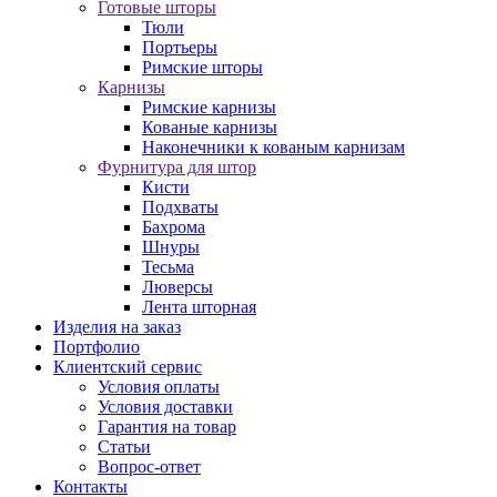
Готовые шторы
Тюли
Портьеры
Римские шторы
Карнизы
Римские карнизы
Кованые карнизы
Наконечники к кованым карнизам
Фурнитура для штор
Кисти
Подхваты
Бахрома
Шнуры
Тесьма
Люверсы
Лента шторная
Изделия на заказ
Портфолио
Клиентский сервис
Условия оплаты
Условия доставки
Гарантия на товар
Статьи
Вопрос-ответ
Контакты