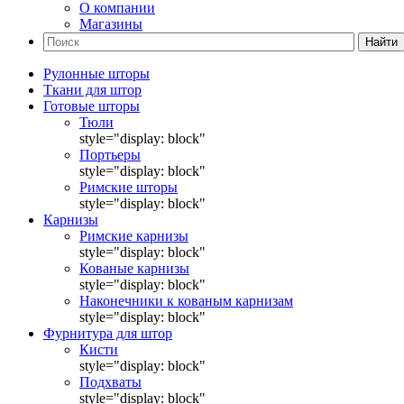
О компании
Магазины
Найти
Рулонные шторы
Ткани для штор
Готовые шторы
Тюли
style="display: block"
Портьеры
style="display: block"
Римские шторы
style="display: block"
Карнизы
Римские карнизы
style="display: block"
Кованые карнизы
style="display: block"
Наконечники к кованым карнизам
style="display: block"
Фурнитура для штор
Кисти
style="display: block"
Подхваты
style="display: block"