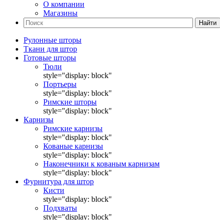
О компании
Магазины
Найти
Рулонные шторы
Ткани для штор
Готовые шторы
Тюли
style="display: block"
Портьеры
style="display: block"
Римские шторы
style="display: block"
Карнизы
Римские карнизы
style="display: block"
Кованые карнизы
style="display: block"
Наконечники к кованым карнизам
style="display: block"
Фурнитура для штор
Кисти
style="display: block"
Подхваты
style="display: block"