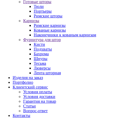
Готовые шторы
Тюли
Портьеры
Римские шторы
Карнизы
Римские карнизы
Кованые карнизы
Наконечники к кованым карнизам
Фурнитура для штор
Кисти
Подхваты
Бахрома
Шнуры
Тесьма
Люверсы
Лента шторная
Изделия на заказ
Портфолио
Клиентский сервис
Условия оплаты
Условия доставки
Гарантия на товар
Статьи
Вопрос-ответ
Контакты