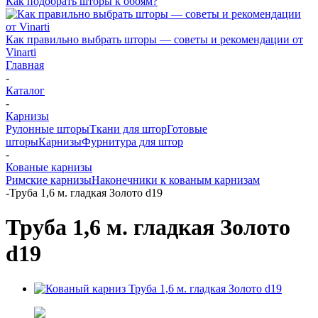
Как подобрать шторы к обоям?
Как правильно выбрать шторы — советы и рекомендации от
Vinarti
Главная
-
Каталог
-
Карнизы
Рулонные шторы
Ткани для штор
Готовые
шторы
Карнизы
Фурнитура для штор
-
Кованые карнизы
Римские карнизы
Наконечники к кованым карнизам
-
Труба 1,6 м. гладкая Золото d19
Труба 1,6 м. гладкая Золото
d19