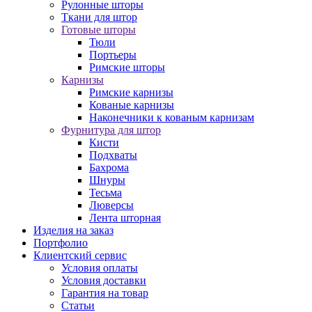
Рулонные шторы
Ткани для штор
Готовые шторы
Тюли
Портьеры
Римские шторы
Карнизы
Римские карнизы
Кованые карнизы
Наконечники к кованым карнизам
Фурнитура для штор
Кисти
Подхваты
Бахрома
Шнуры
Тесьма
Люверсы
Лента шторная
Изделия на заказ
Портфолио
Клиентский сервис
Условия оплаты
Условия доставки
Гарантия на товар
Статьи