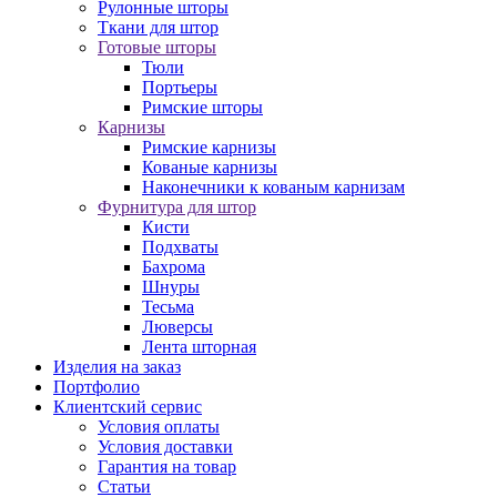
Рулонные шторы
Ткани для штор
Готовые шторы
Тюли
Портьеры
Римские шторы
Карнизы
Римские карнизы
Кованые карнизы
Наконечники к кованым карнизам
Фурнитура для штор
Кисти
Подхваты
Бахрома
Шнуры
Тесьма
Люверсы
Лента шторная
Изделия на заказ
Портфолио
Клиентский сервис
Условия оплаты
Условия доставки
Гарантия на товар
Статьи