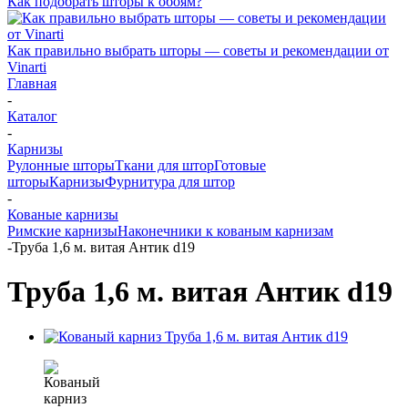
Как подобрать шторы к обоям?
Как правильно выбрать шторы — советы и рекомендации от
Vinarti
Главная
-
Каталог
-
Карнизы
Рулонные шторы
Ткани для штор
Готовые
шторы
Карнизы
Фурнитура для штор
-
Кованые карнизы
Римские карнизы
Наконечники к кованым карнизам
-
Труба 1,6 м. витая Антик d19
Труба 1,6 м. витая Антик d19