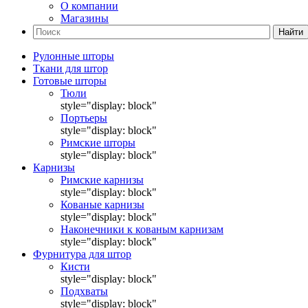
О компании
Магазины
Найти
Рулонные шторы
Ткани для штор
Готовые шторы
Тюли
style="display: block"
Портьеры
style="display: block"
Римские шторы
style="display: block"
Карнизы
Римские карнизы
style="display: block"
Кованые карнизы
style="display: block"
Наконечники к кованым карнизам
style="display: block"
Фурнитура для штор
Кисти
style="display: block"
Подхваты
style="display: block"