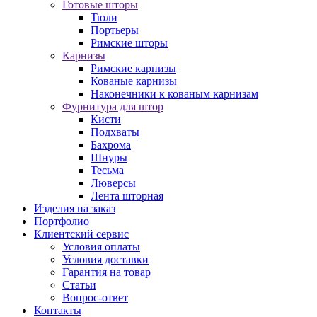
Готовые шторы
Тюли
Портьеры
Римские шторы
Карнизы
Римские карнизы
Кованые карнизы
Наконечники к кованым карнизам
Фурнитура для штор
Кисти
Подхваты
Бахрома
Шнуры
Тесьма
Люверсы
Лента шторная
Изделия на заказ
Портфолио
Клиентский сервис
Условия оплаты
Условия доставки
Гарантия на товар
Статьи
Вопрос-ответ
Контакты