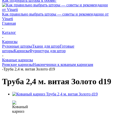
Как подобрать шторы к обоям?
Как правильно выбрать шторы — советы и рекомендации от
Vinarti
Главная
-
Каталог
-
Карнизы
Рулонные шторы
Ткани для штор
Готовые
шторы
Карнизы
Фурнитура для штор
-
Кованые карнизы
Римские карнизы
Наконечники к кованым карнизам
-
Труба 2,4 м. витая Золото d19
Труба 2,4 м. витая Золото d19