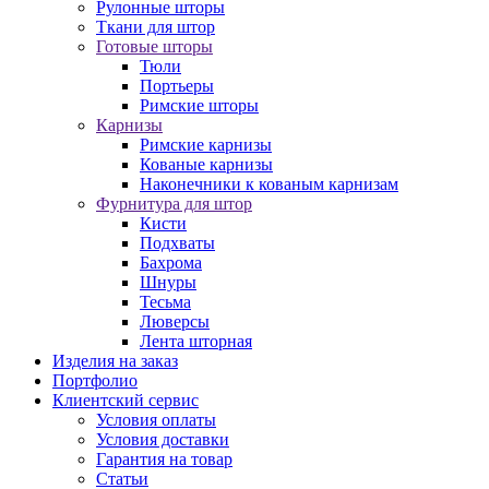
Рулонные шторы
Ткани для штор
Готовые шторы
Тюли
Портьеры
Римские шторы
Карнизы
Римские карнизы
Кованые карнизы
Наконечники к кованым карнизам
Фурнитура для штор
Кисти
Подхваты
Бахрома
Шнуры
Тесьма
Люверсы
Лента шторная
Изделия на заказ
Портфолио
Клиентский сервис
Условия оплаты
Условия доставки
Гарантия на товар
Статьи