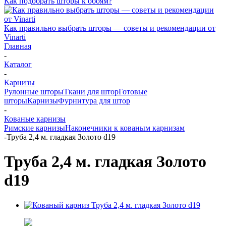
Как подобрать шторы к обоям?
Как правильно выбрать шторы — советы и рекомендации от
Vinarti
Главная
-
Каталог
-
Карнизы
Рулонные шторы
Ткани для штор
Готовые
шторы
Карнизы
Фурнитура для штор
-
Кованые карнизы
Римские карнизы
Наконечники к кованым карнизам
-
Труба 2,4 м. гладкая Золото d19
Труба 2,4 м. гладкая Золото
d19