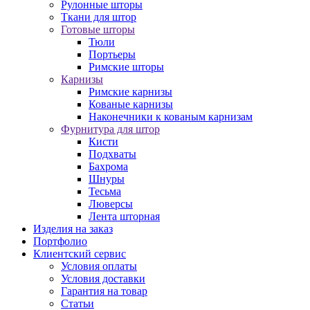
Рулонные шторы
Ткани для штор
Готовые шторы
Тюли
Портьеры
Римские шторы
Карнизы
Римские карнизы
Кованые карнизы
Наконечники к кованым карнизам
Фурнитура для штор
Кисти
Подхваты
Бахрома
Шнуры
Тесьма
Люверсы
Лента шторная
Изделия на заказ
Портфолио
Клиентский сервис
Условия оплаты
Условия доставки
Гарантия на товар
Статьи