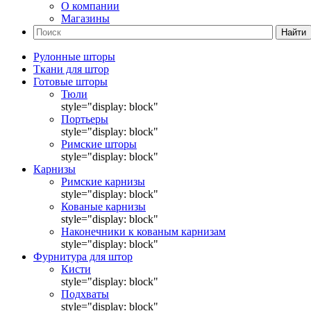
О компании
Магазины
Найти
Рулонные шторы
Ткани для штор
Готовые шторы
Тюли
style="display: block"
Портьеры
style="display: block"
Римские шторы
style="display: block"
Карнизы
Римские карнизы
style="display: block"
Кованые карнизы
style="display: block"
Наконечники к кованым карнизам
style="display: block"
Фурнитура для штор
Кисти
style="display: block"
Подхваты
style="display: block"