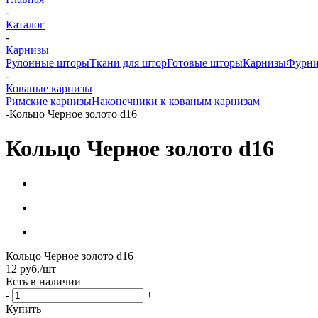
-
Каталог
-
Карнизы
Рулонные шторы
Ткани для штор
Готовые шторы
Карнизы
Фурни
-
Кованые карнизы
Римские карнизы
Наконечники к кованым карнизам
-
Кольцо Черное золото d16
Кольцо Черное золото d16
Кольцо Черное золото d16
12
руб.
/шт
Есть в наличии
-
+
Купить