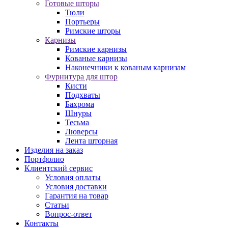
Готовые шторы
Тюли
Портьеры
Римские шторы
Карнизы
Римские карнизы
Кованые карнизы
Наконечники к кованым карнизам
Фурнитура для штор
Кисти
Подхваты
Бахрома
Шнуры
Тесьма
Люверсы
Лента шторная
Изделия на заказ
Портфолио
Клиентский сервис
Условия оплаты
Условия доставки
Гарантия на товар
Статьи
Вопрос-ответ
Контакты