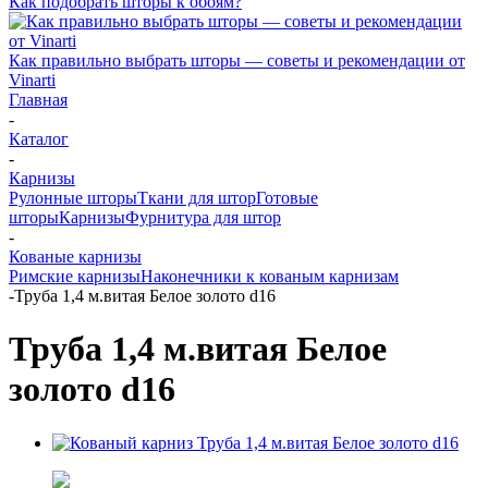
Как подобрать шторы к обоям?
Как правильно выбрать шторы — советы и рекомендации от
Vinarti
Главная
-
Каталог
-
Карнизы
Рулонные шторы
Ткани для штор
Готовые
шторы
Карнизы
Фурнитура для штор
-
Кованые карнизы
Римские карнизы
Наконечники к кованым карнизам
-
Труба 1,4 м.витая Белое золото d16
Труба 1,4 м.витая Белое
золото d16