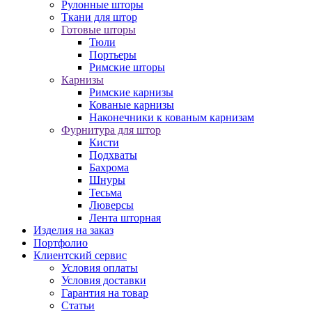
Рулонные шторы
Ткани для штор
Готовые шторы
Тюли
Портьеры
Римские шторы
Карнизы
Римские карнизы
Кованые карнизы
Наконечники к кованым карнизам
Фурнитура для штор
Кисти
Подхваты
Бахрома
Шнуры
Тесьма
Люверсы
Лента шторная
Изделия на заказ
Портфолио
Клиентский сервис
Условия оплаты
Условия доставки
Гарантия на товар
Статьи