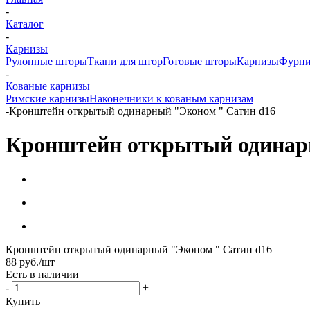
-
Каталог
-
Карнизы
Рулонные шторы
Ткани для штор
Готовые шторы
Карнизы
Фурни
-
Кованые карнизы
Римские карнизы
Наконечники к кованым карнизам
-
Кронштейн открытый одинарный "Эконом " Сатин d16
Кронштейн открытый одинар
Кронштейн открытый одинарный "Эконом " Сатин d16
88
руб.
/шт
Есть в наличии
-
+
Купить