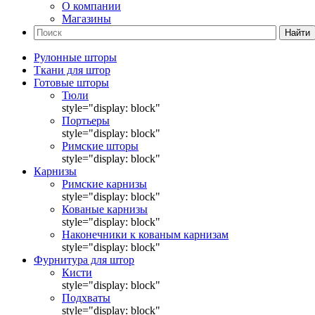
О компании
Магазины
Найти
Рулонные шторы
Ткани для штор
Готовые шторы
Тюли
style="display: block"
Портьеры
style="display: block"
Римские шторы
style="display: block"
Карнизы
Римские карнизы
style="display: block"
Кованые карнизы
style="display: block"
Наконечники к кованым карнизам
style="display: block"
Фурнитура для штор
Кисти
style="display: block"
Подхваты
style="display: block"