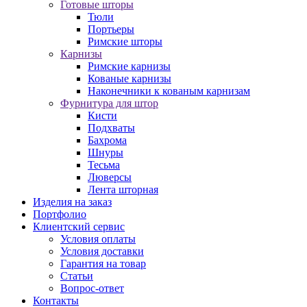
Готовые шторы
Тюли
Портьеры
Римские шторы
Карнизы
Римские карнизы
Кованые карнизы
Наконечники к кованым карнизам
Фурнитура для штор
Кисти
Подхваты
Бахрома
Шнуры
Тесьма
Люверсы
Лента шторная
Изделия на заказ
Портфолио
Клиентский сервис
Условия оплаты
Условия доставки
Гарантия на товар
Статьи
Вопрос-ответ
Контакты