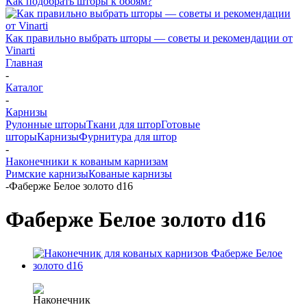
Как подобрать шторы к обоям?
Как правильно выбрать шторы — советы и рекомендации от
Vinarti
Главная
-
Каталог
-
Карнизы
Рулонные шторы
Ткани для штор
Готовые
шторы
Карнизы
Фурнитура для штор
-
Наконечники к кованым карнизам
Римские карнизы
Кованые карнизы
-
Фаберже Белое золото d16
Фаберже Белое золото d16