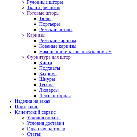
Рулонные шторы
Ткани для штор
Готовые шторы
Тюли
Портьеры
Римские шторы
Карнизы
Римские карнизы
Кованые карнизы
Наконечники к кованым карнизам
Фурнитура для штор
Кисти
Подхваты
Бахрома
Шнуры
Тесьма
Люверсы
Лента шторная
Изделия на заказ
Портфолио
Клиентский сервис
Условия оплаты
Условия доставки
Гарантия на товар
Статьи