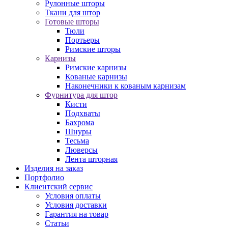
Рулонные шторы
Ткани для штор
Готовые шторы
Тюли
Портьеры
Римские шторы
Карнизы
Римские карнизы
Кованые карнизы
Наконечники к кованым карнизам
Фурнитура для штор
Кисти
Подхваты
Бахрома
Шнуры
Тесьма
Люверсы
Лента шторная
Изделия на заказ
Портфолио
Клиентский сервис
Условия оплаты
Условия доставки
Гарантия на товар
Статьи