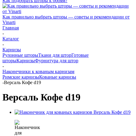
Как подобрать шторы к обоям?
Как правильно выбрать шторы — советы и рекомендации от
Vinarti
Главная
-
Каталог
-
Карнизы
Рулонные шторы
Ткани для штор
Готовые
шторы
Карнизы
Фурнитура для штор
-
Наконечники к кованым карнизам
Римские карнизы
Кованые карнизы
-
Версаль Кофе d19
Версаль Кофе d19