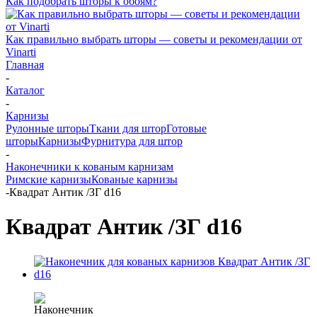
Как подобрать шторы к обоям?
Как правильно выбрать шторы — советы и рекомендации от
Vinarti
Главная
-
Каталог
-
Карнизы
Рулонные шторы
Ткани для штор
Готовые
шторы
Карнизы
Фурнитура для штор
-
Наконечники к кованым карнизам
Римские карнизы
Кованые карнизы
-
Квадрат Антик /ЗГ d16
Квадрат Антик /ЗГ d16