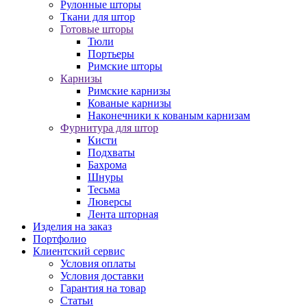
Рулонные шторы
Ткани для штор
Готовые шторы
Тюли
Портьеры
Римские шторы
Карнизы
Римские карнизы
Кованые карнизы
Наконечники к кованым карнизам
Фурнитура для штор
Кисти
Подхваты
Бахрома
Шнуры
Тесьма
Люверсы
Лента шторная
Изделия на заказ
Портфолио
Клиентский сервис
Условия оплаты
Условия доставки
Гарантия на товар
Статьи