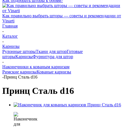
Как подобрать шторы к обоям?
Как правильно выбрать шторы — советы и рекомендации от
Vinarti
Главная
-
Каталог
-
Карнизы
Рулонные шторы
Ткани для штор
Готовые
шторы
Карнизы
Фурнитура для штор
-
Наконечники к кованым карнизам
Римские карнизы
Кованые карнизы
-
Принц Сталь d16
Принц Сталь d16