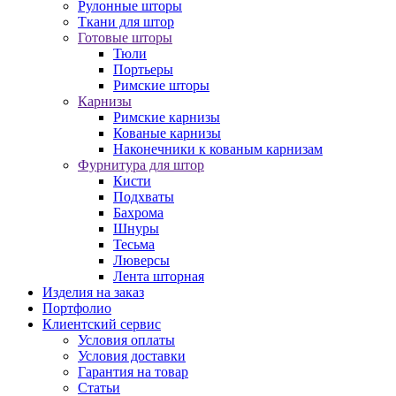
Рулонные шторы
Ткани для штор
Готовые шторы
Тюли
Портьеры
Римские шторы
Карнизы
Римские карнизы
Кованые карнизы
Наконечники к кованым карнизам
Фурнитура для штор
Кисти
Подхваты
Бахрома
Шнуры
Тесьма
Люверсы
Лента шторная
Изделия на заказ
Портфолио
Клиентский сервис
Условия оплаты
Условия доставки
Гарантия на товар
Статьи