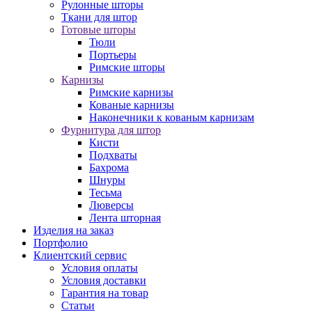
Рулонные шторы
Ткани для штор
Готовые шторы
Тюли
Портьеры
Римские шторы
Карнизы
Римские карнизы
Кованые карнизы
Наконечники к кованым карнизам
Фурнитура для штор
Кисти
Подхваты
Бахрома
Шнуры
Тесьма
Люверсы
Лента шторная
Изделия на заказ
Портфолио
Клиентский сервис
Условия оплаты
Условия доставки
Гарантия на товар
Статьи