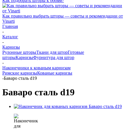
Как подобрать шторы к обоям?
Как правильно выбрать шторы — советы и рекомендации от
Vinarti
Главная
-
Каталог
-
Карнизы
Рулонные шторы
Ткани для штор
Готовые
шторы
Карнизы
Фурнитура для штор
-
Наконечники к кованым карнизам
Римские карнизы
Кованые карнизы
-
Баваро сталь d19
Баваро сталь d19