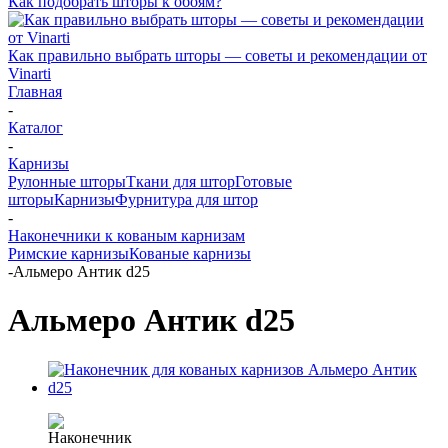
Как подобрать шторы к обоям?
Как правильно выбрать шторы — советы и рекомендации от
Vinarti
Главная
-
Каталог
-
Карнизы
Рулонные шторы
Ткани для штор
Готовые
шторы
Карнизы
Фурнитура для штор
-
Наконечники к кованым карнизам
Римские карнизы
Кованые карнизы
-
Альмеро Антик d25
Альмеро Антик d25