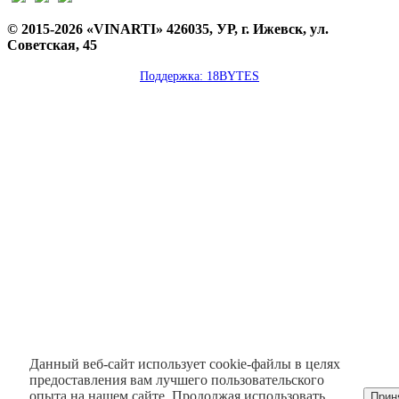
© 2015-2026 «VINARTI» 426035, УР, г. Ижевск, ул.
Советская, 45
Поддержка: 18BYTES
Данный веб-сайт использует cookie-файлы в целях
предоставления вам лучшего пользовательского
опыта на нашем сайте. Продолжая использовать
Прин