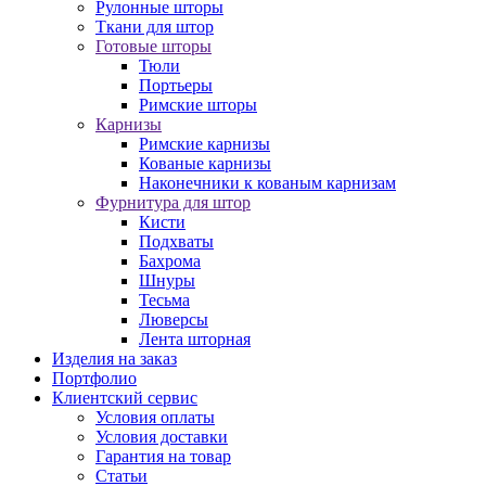
Рулонные шторы
Ткани для штор
Готовые шторы
Тюли
Портьеры
Римские шторы
Карнизы
Римские карнизы
Кованые карнизы
Наконечники к кованым карнизам
Фурнитура для штор
Кисти
Подхваты
Бахрома
Шнуры
Тесьма
Люверсы
Лента шторная
Изделия на заказ
Портфолио
Клиентский сервис
Условия оплаты
Условия доставки
Гарантия на товар
Статьи