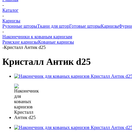
-
Каталог
-
Карнизы
Рулонные шторы
Ткани для штор
Готовые шторы
Карнизы
Фурни
-
Наконечники к кованым карнизам
Римские карнизы
Кованые карнизы
-
Кристалл Антик d25
Кристалл Антик d25