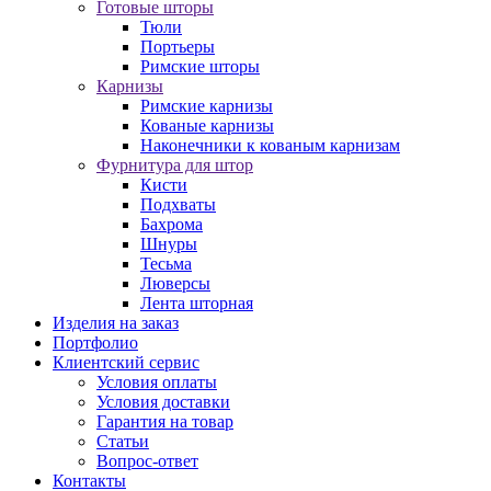
Готовые шторы
Тюли
Портьеры
Римские шторы
Карнизы
Римские карнизы
Кованые карнизы
Наконечники к кованым карнизам
Фурнитура для штор
Кисти
Подхваты
Бахрома
Шнуры
Тесьма
Люверсы
Лента шторная
Изделия на заказ
Портфолио
Клиентский сервис
Условия оплаты
Условия доставки
Гарантия на товар
Статьи
Вопрос-ответ
Контакты