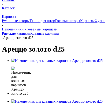
-
Каталог
-
Карнизы
Рулонные шторы
Ткани для штор
Готовые шторы
Карнизы
Фурни
-
Наконечники к кованым карнизам
Римские карнизы
Кованые карнизы
-
Ареццо золото d25
Ареццо золото d25