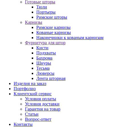
Готовые шторы
Тюли
Портьеры
Римские шторы
Карнизы
Римские карнизы
Кованые карнизы
Наконечники к кованым карнизам
Фурнитура для штор
Кисти
Подхваты
Бахрома
Шнуры
Тесьма
Люверсы
Лента шторная
Изделия на заказ
Портфолио
Клиентский сервис
Условия оплаты
Условия доставки
Гарантия на товар
Статьи
Вопрос-ответ
Контакты