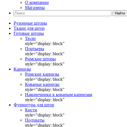
О компании
Магазины
Найти
Рулонные шторы
Ткани для штор
Готовые шторы
Тюли
style="display: block"
Портьеры
style="display: block"
Римские шторы
style="display: block"
Карнизы
Римские карнизы
style="display: block"
Кованые карнизы
style="display: block"
Наконечники к кованым карнизам
style="display: block"
Фурнитура для штор
Кисти
style="display: block"
Подхваты
style="display: block"