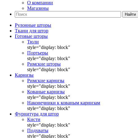
О компании
Магазины
Найти
Рулонные шторы
Ткани для штор
Готовые шторы
Тюли
style="display: block"
Портьеры
style="display: block"
Римские шторы
style="display: block"
Карнизы
Римские карнизы
style="display: block"
Кованые карнизы
style="display: block"
Наконечники к кованым карнизам
style="display: block"
Фурнитура для штор
Кисти
style="display: block"
Подхваты
style="display: block"