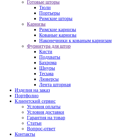
Готовые шторы
Тюли
Портьеры
Римские шторы
Карнизы
Римские карнизы
Кованые карнизы
Наконечники к кованым карнизам
Фурнитура для штор
Кисти
Подхваты
Бахрома
Шнуры
Тесьма
Люверсы
Лента шторная
Изделия на заказ
Портфолио
Клиентский сервис
Условия оплаты
Условия доставки
Гарантия на товар
Статьи
Вопрос-ответ
Контакты