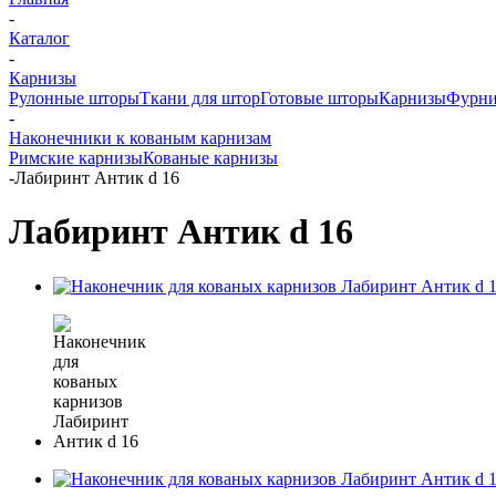
-
Каталог
-
Карнизы
Рулонные шторы
Ткани для штор
Готовые шторы
Карнизы
Фурни
-
Наконечники к кованым карнизам
Римские карнизы
Кованые карнизы
-
Лабиринт Антик d 16
Лабиринт Антик d 16