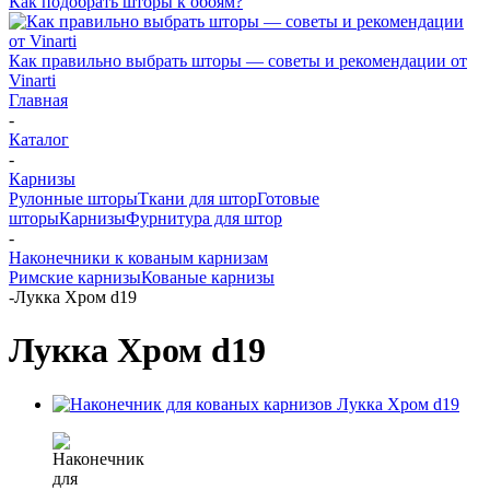
Как подобрать шторы к обоям?
Как правильно выбрать шторы — советы и рекомендации от
Vinarti
Главная
-
Каталог
-
Карнизы
Рулонные шторы
Ткани для штор
Готовые
шторы
Карнизы
Фурнитура для штор
-
Наконечники к кованым карнизам
Римские карнизы
Кованые карнизы
-
Лукка Хром d19
Лукка Хром d19