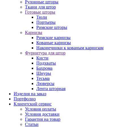
Рулонные шторы
Ткани для штор
Готовые шторы
Тюли
Портьеры
Римские шторы
Карнизы
Римские карнизы
Кованые карнизы
Наконечники к кованым карнизам
Фурнитура для штор
Кисти
Подхваты
Бахрома
Шнуры
Тесьма
Люверсы
Лента шторная
Изделия на заказ
Портфолио
Клиентский сервис
Условия оплаты
Условия доставки
Гарантия на товар
Статьи