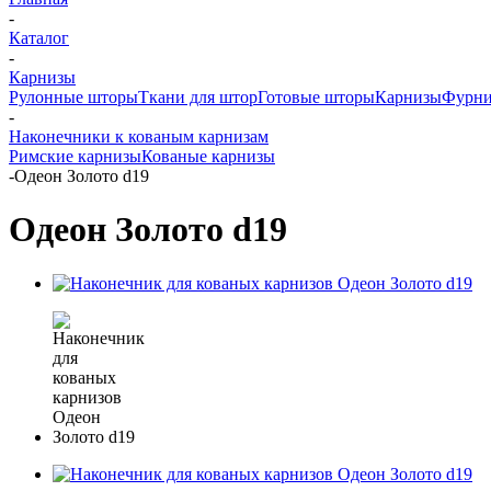
-
Каталог
-
Карнизы
Рулонные шторы
Ткани для штор
Готовые шторы
Карнизы
Фурни
-
Наконечники к кованым карнизам
Римские карнизы
Кованые карнизы
-
Одеон Золото d19
Одеон Золото d19