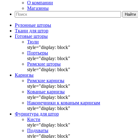
О компании
Магазины
Найти
Рулонные шторы
Ткани для штор
Готовые шторы
Тюли
style="display: block"
Портьеры
style="display: block"
Римские шторы
style="display: block"
Карнизы
Римские карнизы
style="display: block"
Кованые карнизы
style="display: block"
Наконечники к кованым карнизам
style="display: block"
Фурнитура для штор
Кисти
style="display: block"
Подхваты
style="display: block"