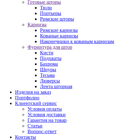
Готовые шторы
Тюли
Портьеры
Римские шторы
Карнизы
Римские карнизы
Кованые карнизы
Наконечники к кованым карнизам
Фурнитура для штор
Кисти
Подхваты
Бахрома
Шнуры
Тесьма
Люверсы
Лента шторная
Изделия на заказ
Портфолио
Клиентский сервис
Условия оплаты
Условия доставки
Гарантия на товар
Статьи
Вопрос-ответ
Контакты