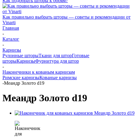
Как подобрать шторы к обоям?
Как правильно выбрать шторы — советы и рекомендации от
Vinarti
Главная
-
Каталог
-
Карнизы
Рулонные шторы
Ткани для штор
Готовые
шторы
Карнизы
Фурнитура для штор
-
Наконечники к кованым карнизам
Римские карнизы
Кованые карнизы
-
Меандр Золото d19
Меандр Золото d19