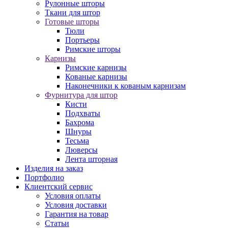
Рулонные шторы
Ткани для штор
Готовые шторы
Тюли
Портьеры
Римские шторы
Карнизы
Римские карнизы
Кованые карнизы
Наконечники к кованым карнизам
Фурнитура для штор
Кисти
Подхваты
Бахрома
Шнуры
Тесьма
Люверсы
Лента шторная
Изделия на заказ
Портфолио
Клиентский сервис
Условия оплаты
Условия доставки
Гарантия на товар
Статьи