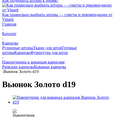
Как подобрать шторы к обоям?
Как правильно выбрать шторы — советы и рекомендации от
Vinarti
Главная
-
Каталог
-
Карнизы
Рулонные шторы
Ткани для штор
Готовые
шторы
Карнизы
Фурнитура для штор
-
Наконечники к кованым карнизам
Римские карнизы
Кованые карнизы
-
Вьюнок Золото d19
Вьюнок Золото d19