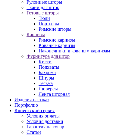
Рулонные шторы
Ткани для штор
Готовые шторы
Тюли
Портьеры
Римские шторы
Карнизы
Римские карнизы
Кованые карнизы
Наконечники к кованым карнизам
Фурнитура для штор
Кисти
Подхваты
Бахрома
Шнуры
Тесьма
Люверсы
Лента шторная
Изделия на заказ
Портфолио
Клиентский сервис
Условия оплаты
Условия доставки
Гарантия на товар
Статьи