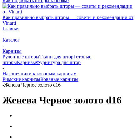
Как подобрать шторы к обоям?
Как правильно выбрать шторы — советы и рекомендации от
Vinarti
Главная
-
Каталог
-
Карнизы
Рулонные шторы
Ткани для штор
Готовые
шторы
Карнизы
Фурнитура для штор
-
Наконечники к кованым карнизам
Римские карнизы
Кованые карнизы
-
Женева Черное золото d16
Женева Черное золото d16