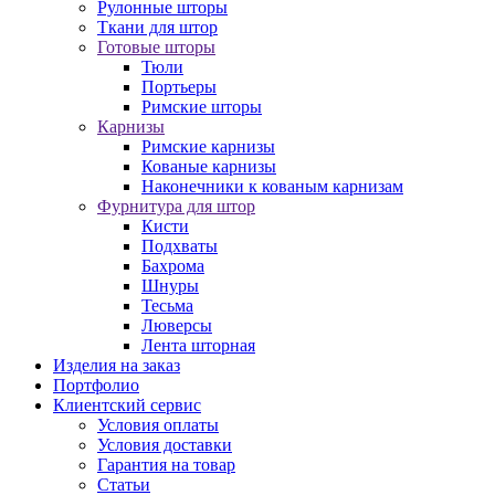
Рулонные шторы
Ткани для штор
Готовые шторы
Тюли
Портьеры
Римские шторы
Карнизы
Римские карнизы
Кованые карнизы
Наконечники к кованым карнизам
Фурнитура для штор
Кисти
Подхваты
Бахрома
Шнуры
Тесьма
Люверсы
Лента шторная
Изделия на заказ
Портфолио
Клиентский сервис
Условия оплаты
Условия доставки
Гарантия на товар
Статьи