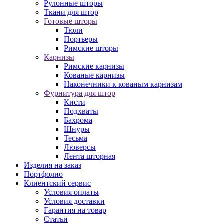
Рулонные шторы
Ткани для штор
Готовые шторы
Тюли
Портьеры
Римские шторы
Карнизы
Римские карнизы
Кованые карнизы
Наконечники к кованым карнизам
Фурнитура для штор
Кисти
Подхваты
Бахрома
Шнуры
Тесьма
Люверсы
Лента шторная
Изделия на заказ
Портфолио
Клиентский сервис
Условия оплаты
Условия доставки
Гарантия на товар
Статьи