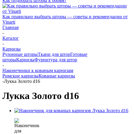
Как подобрать шторы к обоям?
Как правильно выбрать шторы — советы и рекомендации от
Vinarti
Главная
-
Каталог
-
Карнизы
Рулонные шторы
Ткани для штор
Готовые
шторы
Карнизы
Фурнитура для штор
-
Наконечники к кованым карнизам
Римские карнизы
Кованые карнизы
-
Лукка Золото d16
Лукка Золото d16