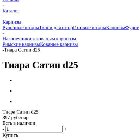
-
Каталог
-
Карнизы
Рулонные шторы
Ткани для штор
Готовые шторы
Карнизы
Фурни
-
Наконечники к кованым карнизам
Римские карнизы
Кованые карнизы
-
Тиара Сатин d25
Тиара Сатин d25
Тиара Сатин d25
897
руб.
/пар
Есть в наличии
-
+
Купить