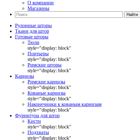
О компании
Магазины
Найти
Рулонные шторы
Ткани для штор
Готовые шторы
Тюли
style="display: block"
Портьеры
style="display: block"
Римские шторы
style="display: block"
Карнизы
Римские карнизы
style="display: block"
Кованые карнизы
style="display: block"
Наконечники к кованым карнизам
style="display: block"
Фурнитура для штор
Кисти
style="display: block"
Подхваты
style="display: block"