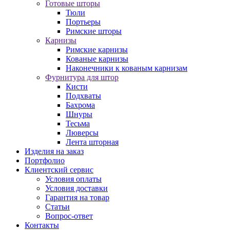
Готовые шторы
Тюли
Портьеры
Римские шторы
Карнизы
Римские карнизы
Кованые карнизы
Наконечники к кованым карнизам
Фурнитура для штор
Кисти
Подхваты
Бахрома
Шнуры
Тесьма
Люверсы
Лента шторная
Изделия на заказ
Портфолио
Клиентский сервис
Условия оплаты
Условия доставки
Гарантия на товар
Статьи
Вопрос-ответ
Контакты