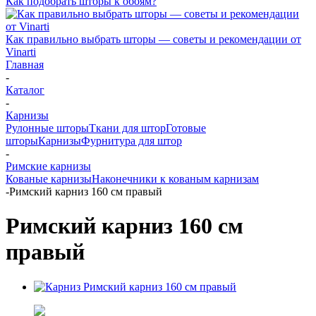
Как подобрать шторы к обоям?
Как правильно выбрать шторы — советы и рекомендации от
Vinarti
Главная
-
Каталог
-
Карнизы
Рулонные шторы
Ткани для штор
Готовые
шторы
Карнизы
Фурнитура для штор
-
Римские карнизы
Кованые карнизы
Наконечники к кованым карнизам
-
Римский карниз 160 см правый
Римский карниз 160 см
правый