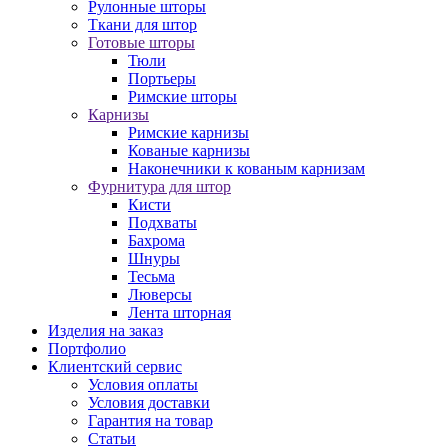
Рулонные шторы
Ткани для штор
Готовые шторы
Тюли
Портьеры
Римские шторы
Карнизы
Римские карнизы
Кованые карнизы
Наконечники к кованым карнизам
Фурнитура для штор
Кисти
Подхваты
Бахрома
Шнуры
Тесьма
Люверсы
Лента шторная
Изделия на заказ
Портфолио
Клиентский сервис
Условия оплаты
Условия доставки
Гарантия на товар
Статьи