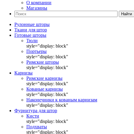
О компании
Магазины
Найти
Рулонные шторы
Ткани для штор
Готовые шторы
Тюли
style="display: block"
Портьеры
style="display: block"
Римские шторы
style="display: block"
Карнизы
Римские карнизы
style="display: block"
Кованые карнизы
style="display: block"
Наконечники к кованым карнизам
style="display: block"
Фурнитура для штор
Кисти
style="display: block"
Подхваты
style="display: block"