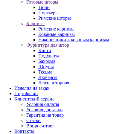
Готовые шторы
Тюли
Портьеры
Римские шторы
Карнизы
Римские карнизы
Кованые карнизы
Наконечники к кованым карнизам
Фурнитура для штор
Кисти
Подхваты
Бахрома
Шнуры
Тесьма
Люверсы
Лента шторная
Изделия на заказ
Портфолио
Клиентский сервис
Условия оплаты
Условия доставки
Гарантия на товар
Статьи
Вопрос-ответ
Контакты