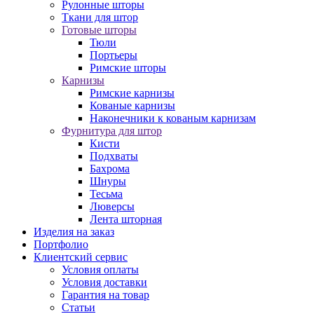
Рулонные шторы
Ткани для штор
Готовые шторы
Тюли
Портьеры
Римские шторы
Карнизы
Римские карнизы
Кованые карнизы
Наконечники к кованым карнизам
Фурнитура для штор
Кисти
Подхваты
Бахрома
Шнуры
Тесьма
Люверсы
Лента шторная
Изделия на заказ
Портфолио
Клиентский сервис
Условия оплаты
Условия доставки
Гарантия на товар
Статьи