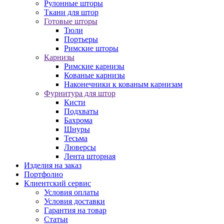
Рулонные шторы
Ткани для штор
Готовые шторы
Тюли
Портьеры
Римские шторы
Карнизы
Римские карнизы
Кованые карнизы
Наконечники к кованым карнизам
Фурнитура для штор
Кисти
Подхваты
Бахрома
Шнуры
Тесьма
Люверсы
Лента шторная
Изделия на заказ
Портфолио
Клиентский сервис
Условия оплаты
Условия доставки
Гарантия на товар
Статьи