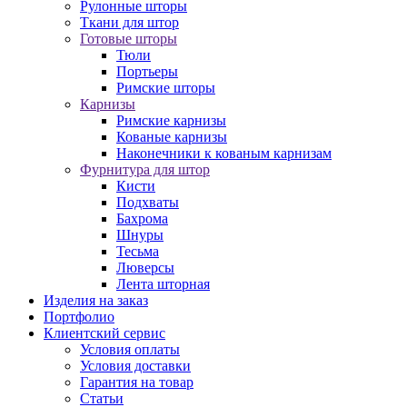
Рулонные шторы
Ткани для штор
Готовые шторы
Тюли
Портьеры
Римские шторы
Карнизы
Римские карнизы
Кованые карнизы
Наконечники к кованым карнизам
Фурнитура для штор
Кисти
Подхваты
Бахрома
Шнуры
Тесьма
Люверсы
Лента шторная
Изделия на заказ
Портфолио
Клиентский сервис
Условия оплаты
Условия доставки
Гарантия на товар
Статьи