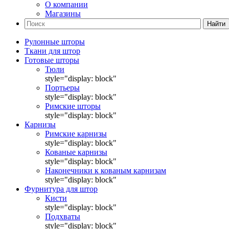
О компании
Магазины
Найти
Рулонные шторы
Ткани для штор
Готовые шторы
Тюли
style="display: block"
Портьеры
style="display: block"
Римские шторы
style="display: block"
Карнизы
Римские карнизы
style="display: block"
Кованые карнизы
style="display: block"
Наконечники к кованым карнизам
style="display: block"
Фурнитура для штор
Кисти
style="display: block"
Подхваты
style="display: block"