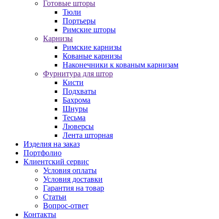
Готовые шторы
Тюли
Портьеры
Римские шторы
Карнизы
Римские карнизы
Кованые карнизы
Наконечники к кованым карнизам
Фурнитура для штор
Кисти
Подхваты
Бахрома
Шнуры
Тесьма
Люверсы
Лента шторная
Изделия на заказ
Портфолио
Клиентский сервис
Условия оплаты
Условия доставки
Гарантия на товар
Статьи
Вопрос-ответ
Контакты