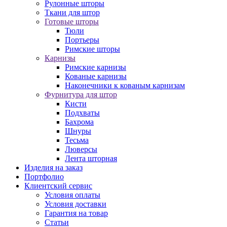
Рулонные шторы
Ткани для штор
Готовые шторы
Тюли
Портьеры
Римские шторы
Карнизы
Римские карнизы
Кованые карнизы
Наконечники к кованым карнизам
Фурнитура для штор
Кисти
Подхваты
Бахрома
Шнуры
Тесьма
Люверсы
Лента шторная
Изделия на заказ
Портфолио
Клиентский сервис
Условия оплаты
Условия доставки
Гарантия на товар
Статьи