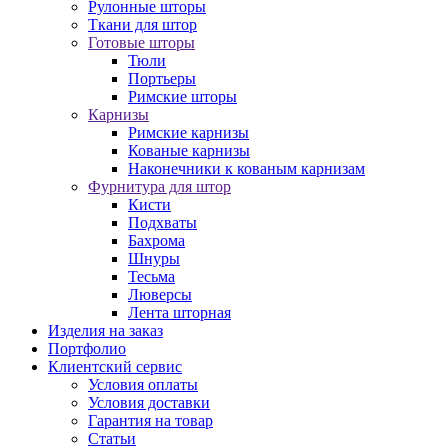
Рулонные шторы
Ткани для штор
Готовые шторы
Тюли
Портьеры
Римские шторы
Карнизы
Римские карнизы
Кованые карнизы
Наконечники к кованым карнизам
Фурнитура для штор
Кисти
Подхваты
Бахрома
Шнуры
Тесьма
Люверсы
Лента шторная
Изделия на заказ
Портфолио
Клиентский сервис
Условия оплаты
Условия доставки
Гарантия на товар
Статьи