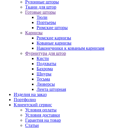
Рулонные шторы
Ткани для штор
Готовые шторы
Тюли
Портьеры
Римские шторы
Карнизы
Римские карнизы
Кованые карнизы
Наконечники к кованым карнизам
Фурнитура для штор
Кисти
Подхваты
Бахрома
Шнуры
Тесьма
Люверсы
Лента шторная
Изделия на заказ
Портфолио
Клиентский сервис
Условия оплаты
Условия доставки
Гарантия на товар
Статьи