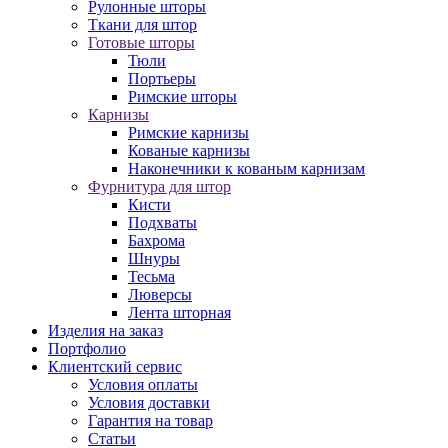
Рулонные шторы
Ткани для штор
Готовые шторы
Тюли
Портьеры
Римские шторы
Карнизы
Римские карнизы
Кованые карнизы
Наконечники к кованым карнизам
Фурнитура для штор
Кисти
Подхваты
Бахрома
Шнуры
Тесьма
Люверсы
Лента шторная
Изделия на заказ
Портфолио
Клиентский сервис
Условия оплаты
Условия доставки
Гарантия на товар
Статьи