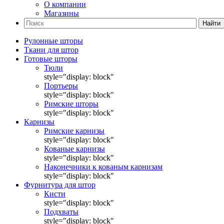
О компании
Магазины
Найти
Рулонные шторы
Ткани для штор
Готовые шторы
Тюли
style="display: block"
Портьеры
style="display: block"
Римские шторы
style="display: block"
Карнизы
Римские карнизы
style="display: block"
Кованые карнизы
style="display: block"
Наконечники к кованым карнизам
style="display: block"
Фурнитура для штор
Кисти
style="display: block"
Подхваты
style="display: block"