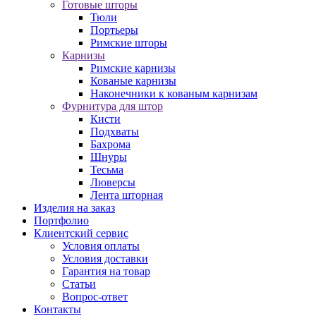
Готовые шторы
Тюли
Портьеры
Римские шторы
Карнизы
Римские карнизы
Кованые карнизы
Наконечники к кованым карнизам
Фурнитура для штор
Кисти
Подхваты
Бахрома
Шнуры
Тесьма
Люверсы
Лента шторная
Изделия на заказ
Портфолио
Клиентский сервис
Условия оплаты
Условия доставки
Гарантия на товар
Статьи
Вопрос-ответ
Контакты