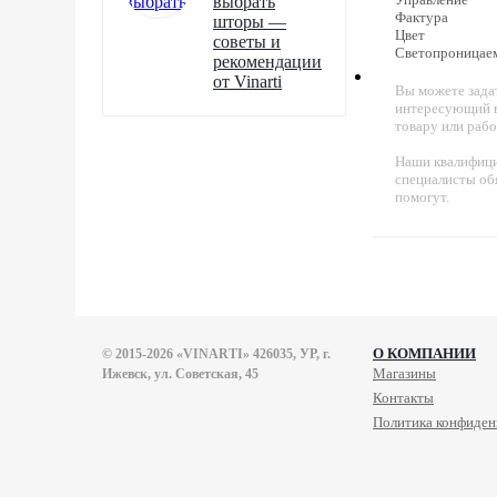
выбрать
Фактура
шторы —
Цвет
советы и
Светопроницае
рекомендации
от Vinarti
Вы можете зада
интересующий в
товару или рабо
Наши квалифиц
специалисты об
помогут.
О КОМПАНИИ
© 2015-2026 «VINARTI» 426035, УР, г.
Магазины
Ижевск, ул. Советская, 45
Контакты
Политика конфиден