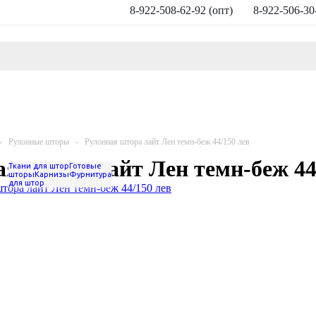
8-922-508-62-92 (опт)
8-922-506-30
-
Рулонные шторы
-
Рулонная штора лайт Лен темн-беж 44/150 лев
я штора лайт Лен темн-беж 44
Ткани для штор
Готовые
шторы
Карнизы
Фурнитура
для штор