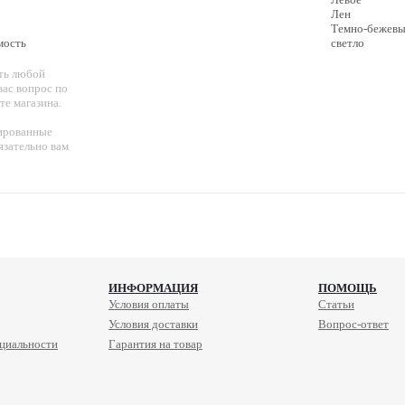
Лен
Темно-бежев
мость
светло
ть любой
ас вопрос по
те магазина.
ированные
язательно вам
ИНФОРМАЦИЯ
ПОМОЩЬ
Условия оплаты
Статьи
Условия доставки
Вопрос-ответ
циальности
Гарантия на товар