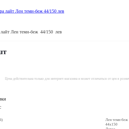
 лайт Лен темн-беж 44/150 лев
шт
Цена действительна только для интернет-магазина и может отличаться от цен в розн
ики
с
й)
Лен темн-беж
44х150
Левое