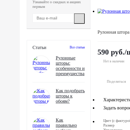
Узнавайте о скидках и акциях
первым
Рулонная штора
Статьи
Все статьи
590
руб.
/
Рулонные
Нет в наличии
шторы:
особенности и
преимущества
Поделиться
Как подобрать
шторы к
Характерист
обоям?
Задать вопро
Как
Цвет (с фактуро
правильно
Размер
Управление