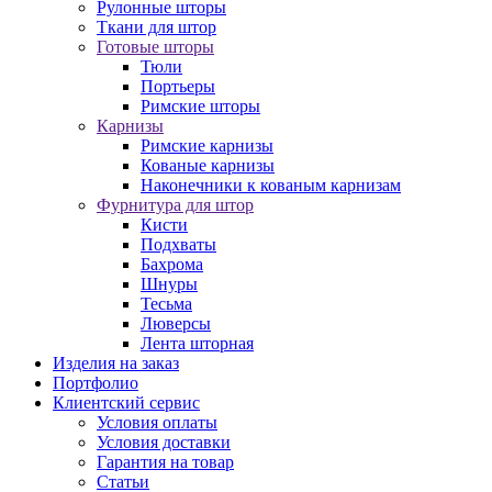
Рулонные шторы
Ткани для штор
Готовые шторы
Тюли
Портьеры
Римские шторы
Карнизы
Римские карнизы
Кованые карнизы
Наконечники к кованым карнизам
Фурнитура для штор
Кисти
Подхваты
Бахрома
Шнуры
Тесьма
Люверсы
Лента шторная
Изделия на заказ
Портфолио
Клиентский сервис
Условия оплаты
Условия доставки
Гарантия на товар
Статьи