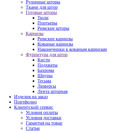
Рулонные шторы
Ткани для штор
Готовые шторы
Тюли
Портьеры
Римские шторы
Карнизы
Римские карнизы
Кованые карнизы
Наконечники к кованым карнизам
Фурнитура для штор
Кисти
Подхваты
Бахрома
Шнуры
Тесьма
Люверсы
Лента шторная
Изделия на заказ
Портфолио
Клиентский сервис
Условия оплаты
Условия доставки
Гарантия на товар
Статьи